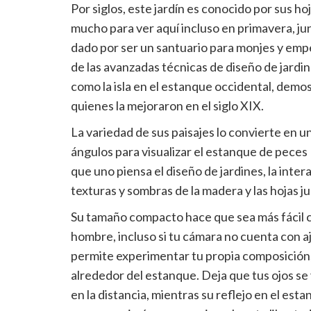
para
Por siglos, este jardín es conocido por sus ho
compartir
mucho para ver aquí incluso en primavera, ju
dado por ser un santuario para monjes y emp
de las avanzadas técnicas de diseño de jardi
como la isla en el estanque occidental, demo
quienes la mejoraron en el siglo XIX.
La variedad de sus paisajes lo convierte en u
ángulos para visualizar el estanque de peces K
que uno piensa el diseño de jardines, la interac
texturas y sombras de la madera y las hojas j
Su tamaño compacto hace que sea más fácil c
hombre, incluso si tu cámara no cuenta con a
permite experimentar tu propia composición, 
alrededor del estanque. Deja que tus ojos se 
en la distancia, mientras su reflejo en el es