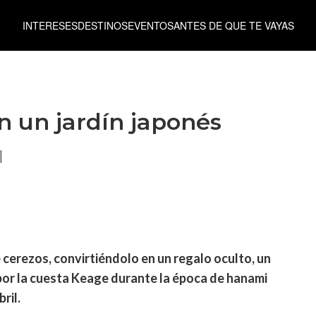
INTERESES
DESTINOS
EVENTOS
ANTES DE QUE TE VAYAS
en un jardín japonés
l
 cerezos, convirtiéndolo en un regalo oculto, un
n por la cuesta Keage durante la época de hanami
ril.