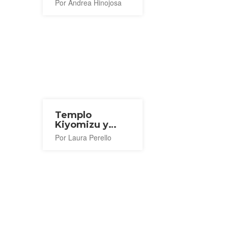
Por Andrea Hinojosa
Templo
Kiyomizu y
cascada Otowa
Por Laura Perello