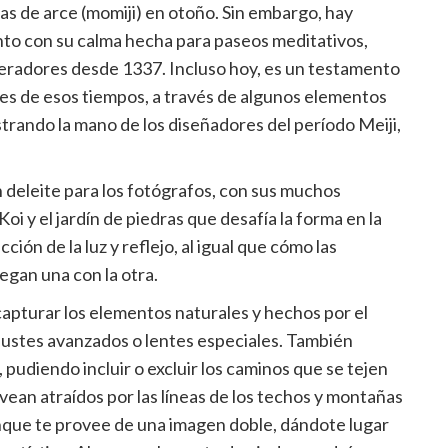
jas de arce (momiji) en otoño. Sin embargo, hay
nto con su calma hecha para paseos meditativos,
eradores desde 1337. Incluso hoy, es un testamento
nes de esos tiempos, a través de algunos elementos
strando la mano de los diseñadores del período Meiji,
n deleite para los fotógrafos, con sus muchos
oi y el jardín de piedras que desafía la forma en la
ción de la luz y reflejo, al igual que cómo las
uegan una con la otra.
apturar los elementos naturales y hechos por el
justes avanzados o lentes especiales. También
pudiendo incluir o excluir los caminos que se tejen
vean atraídos por las líneas de los techos y montañas
tanque te provee de una imagen doble, dándote lugar