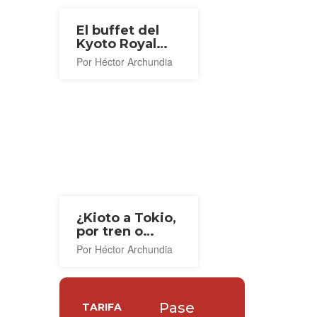
El buffet del
Kyoto Royal
Hotel y Spa
Por Héctor Archundia
¿Kioto a Tokio,
por tren o
avión?
Por Héctor Archundia
Pase
TARIFA