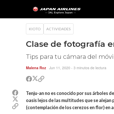
KIOTO
ACTIVIDADES
Clase de fotografía 
Tips para tu cámara del móvi
Malena Roz
Jun 11, 2020
- 3 minutos de lectura
Compartir
Compartir
Copiar
en
en
vínculo
Twitter
Facebook
para
Compartir
Tenju-an no es conocido por sus árboles de
compartir
en
Compartir
oasis lejos de las multitudes que se aleja
Facebook
en
Copiar
(contemplación de los cerezos en flor) en ab
Twitter
vínculo