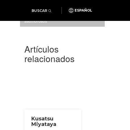
BUSCAR
ESPAÑOL
El color del agua es algo
asombrosos
Artículos
relacionados
Kusatsu
Miyataya