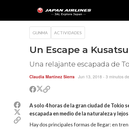
GUNMA
ACTIVIDADES
Un Escape a Kusatsu
Una relajante escapada de T
Claudia Martinez Sierra
Jun 13, 2018
- 3 minutos de
Compartir
Compartir
Copiar
en
en
vínculo
Twitter
Facebook
para
Compartir
A solo 4 horas de la gran ciudad de Tokio 
compartir
en
Compartir
escapada en medio de la naturaleza y lejos 
Facebook
en
Copiar
Twitter
Hay dos principales formas de llegar: en tren
vínculo